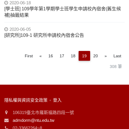
2020-06-18
[學士班] 109學年第1學期學士班學生申請校內宿舍(舊生候
補)抽籤結果
2020-06-05
[研究所]109-1 研究所申請校內宿舍公告
Previous
Next
First
«
16
17
18
19
20
»
Last
308 筆
:::
隱私權與資訊安全政策
登入
106319臺北市羅斯福路四段一號
admdorm@ntu.edu.tw
02-33662264~8